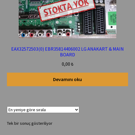
EAX32572503(0) EBR35814406002 LG ANAKART & MAIN
BOARD
0,00
₺
Devamını oku
Tek bir sonuç gösteriliyor