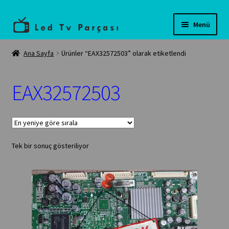
Dolaşıma
İçeriğe
Menü
geç
geç
Anasayfa
Ana Sayfa
Ürünler “EAX32572503” olarak etiketlendi
Teknik servis
EAX32572503
Tüm Ürünler
İletişim
Tek bir sonuç gösteriliyor
Banka Bilgilerimiz