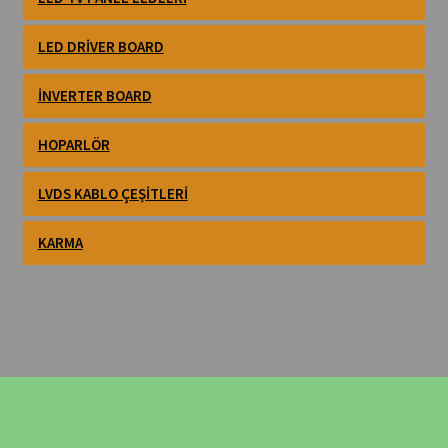
LED DRIVER BOARD
İNVERTER BOARD
HOPARLÖR
LVDS KABLO ÇEŞITLERI
KARMA