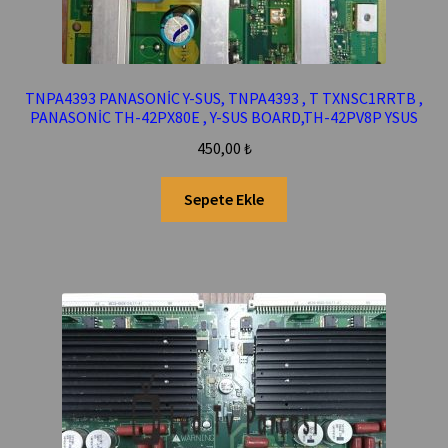
TNPA4393 PANASONİC Y-SUS, TNPA4393 , T TXNSC1RRTB ,
PANASONİC TH-42PX80E , Y-SUS BOARD,TH-42PV8P YSUS
450,00
₺
Sepete Ekle