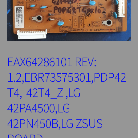
EAX64286101 REV:
1.2,EBR73575301,PDP42
T4, 42T4_Z ,LG
42PA4500,LG
42PN450B,LG ZSUS