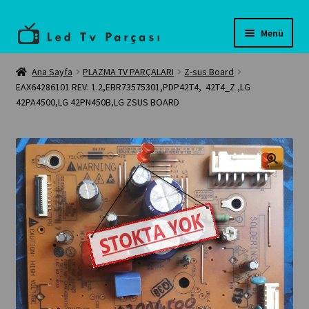
Dolaşıma
İçeriğe
Menü
geç
geç
Anasayfa
Ana Sayfa
PLAZMA TV PARÇALARI
Z-sus Board
EAX64286101 REV: 1.2,EBR73575301,PDP42T4, 42T4_Z ,LG
42PA4500,LG 42PN450B,LG ZSUS BOARD
Teknik servis
Tüm Ürünler
İletişim
Banka Bilgilerimiz