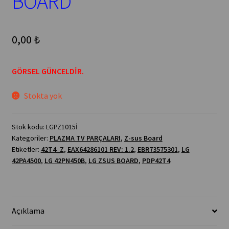
BOARD
0,00
₺
GÖRSEL GÜNCELDİR.
Stokta yok
Stok kodu:
LGPZ1015İ
Kategoriler:
PLAZMA TV PARÇALARI
,
Z-sus Board
Etiketler:
42T4_Z
,
EAX64286101 REV: 1.2
,
EBR73575301
,
LG
42PA4500
,
LG 42PN450B
,
LG ZSUS BOARD
,
PDP42T4
Açıklama