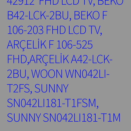
42912 FHD LCD TV, BEKO
B42-LCK-2BU, BEKO F
106-203 FHD LCD TV,
ARÇELİK F 106-525
FHD,ARÇELİK A42-LCK-
2BU, WOON WN042LI-
T2FS, SUNNY
SN042LI181-T1FSM,
SUNNY SN042LI181-T1M