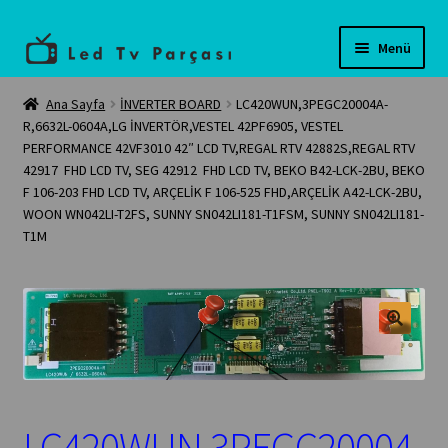
Dolaşıma
İçeriğe
Menü
geç
geç
Anasayfa
Ana Sayfa
İNVERTER BOARD
LC420WUN,3PEGC20004A-
R,6632L-0604A,LG İNVERTÖR,VESTEL 42PF6905, VESTEL
PERFORMANCE 42VF3010 42″ LCD TV,REGAL RTV 42882S,REGAL RTV
Teknik servis
42917 FHD LCD TV, SEG 42912 FHD LCD TV, BEKO B42-LCK-2BU, BEKO
F 106-203 FHD LCD TV, ARÇELİK F 106-525 FHD,ARÇELİK A42-LCK-2BU,
Tüm Ürünler
WOON WN042LI-T2FS, SUNNY SN042LI181-T1FSM, SUNNY SN042LI181-
T1M
İletişim
Banka Bilgilerimiz
LC420WUN,3PEGC20004