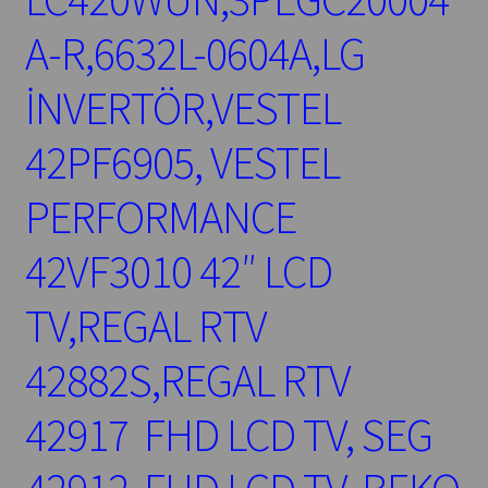
A-R,6632L-0604A,LG
İNVERTÖR,VESTEL
42PF6905, VESTEL
PERFORMANCE
42VF3010 42″ LCD
TV,REGAL RTV
42882S,REGAL RTV
42917 FHD LCD TV, SEG