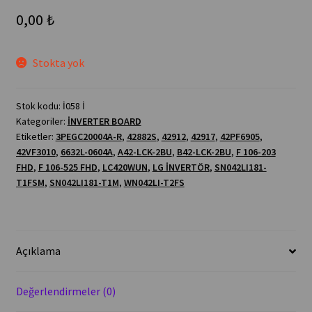
0,00
₺
Stokta yok
Stok kodu:
İ058 İ
Kategoriler:
İNVERTER BOARD
Etiketler:
3PEGC20004A-R
,
42882S
,
42912
,
42917
,
42PF6905
,
42VF3010
,
6632L-0604A
,
A42-LCK-2BU
,
B42-LCK-2BU
,
F 106-203
FHD
,
F 106-525 FHD
,
LC420WUN
,
LG İNVERTÖR
,
SN042LI181-
T1FSM
,
SN042LI181-T1M
,
WN042LI-T2FS
Açıklama
Değerlendirmeler (0)