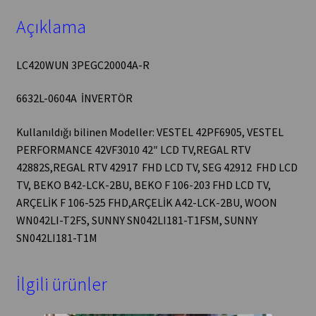
Açıklama
LC420WUN 3PEGC20004A-R
6632L-0604A İNVERTÖR
Kullanıldığı bilinen Modeller: VESTEL 42PF6905, VESTEL
PERFORMANCE 42VF3010 42″ LCD TV,REGAL RTV
42882S,REGAL RTV 42917 FHD LCD TV, SEG 42912 FHD LCD
TV, BEKO B42-LCK-2BU, BEKO F 106-203 FHD LCD TV,
ARÇELİK F 106-525 FHD,ARÇELİK A42-LCK-2BU, WOON
WN042LI-T2FS, SUNNY SN042LI181-T1FSM, SUNNY
SN042LI181-T1M
İlgili ürünler