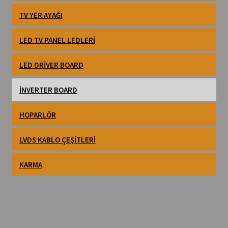
TV YER AYAĞI
LED TV PANEL LEDLERI
LED DRIVER BOARD
İNVERTER BOARD
HOPARLÖR
LVDS KABLO ÇEŞITLERI
KARMA