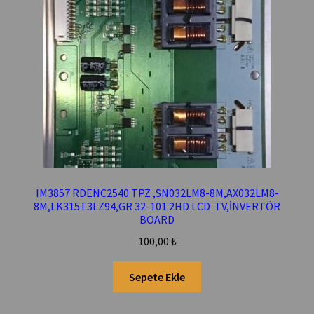
IM3857 RDENC2540 TPZ ,SN032LM8-8M,AX032LM8-
8M,LK315T3LZ94,GR 32-101 2HD LCD TV,İNVERTÖR
BOARD
100,00
₺
Sepete Ekle