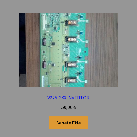
V225-3XX İNVERTÖR
50,00
₺
Sepete Ekle