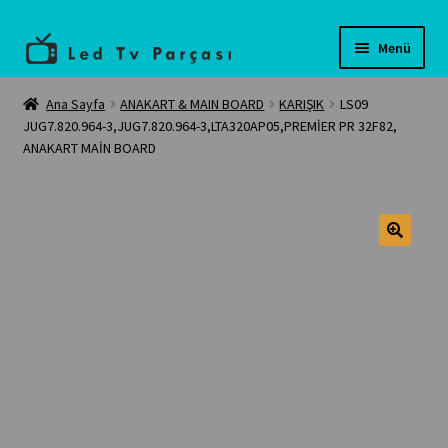
Dolaşıma
İçeriğe
Menü
geç
geç
Anasayfa
Ana Sayfa
ANAKART & MAIN BOARD
KARIŞIK
LS09
JUG7.820.964-3,JUG7.820.964-3,LTA320AP05,PREMİER PR 32F82,
ANAKART MAİN BOARD
Teknik servis
Tüm Ürünler
🔍
İletişim
Banka Bilgilerimiz