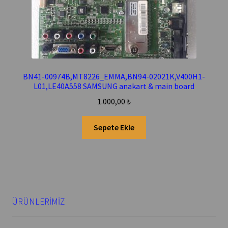
BN41-00974B,MT8226_EMMA,BN94-02021K,V400H1-
L01,LE40A558 SAMSUNG anakart & main board
1.000,00
₺
Sepete Ekle
ÜRÜNLERİMİZ