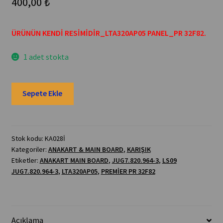
400,00
₺
ÜRÜNÜN KENDİ RESİMİDİR_LTA320AP05 PANEL_PR 32F82.
1 adet stokta
LS09
Sepete Ekle
JUG7.820.964-
3,JUG7.820.964-
3,LTA320AP05,PREMİER
PR
Stok kodu:
KA028İ
Kategoriler:
ANAKART & MAIN BOARD
,
KARIŞIK
32F82,
Etiketler:
ANAKART MAIN BOARD
,
JUG7.820.964-3
,
LS09
ANAKART
JUG7.820.964-3
,
LTA320AP05
,
PREMİER PR 32F82
MAİN
BOARD
adet
Açıklama