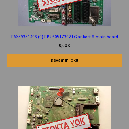
EAX59351406 (0) EBU60517302 LG ankart & main board
0,00
₺
Devamını oku