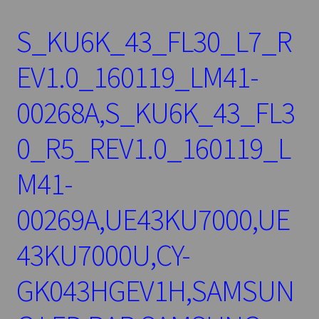
S_KU6K_43_FL30_L7_R
EV1.0_160119_LM41-
00268A,S_KU6K_43_FL3
0_R5_REV1.0_160119_L
M41-
00269A,UE43KU7000,UE
43KU7000U,CY-
GK043HGEV1H,SAMSUN