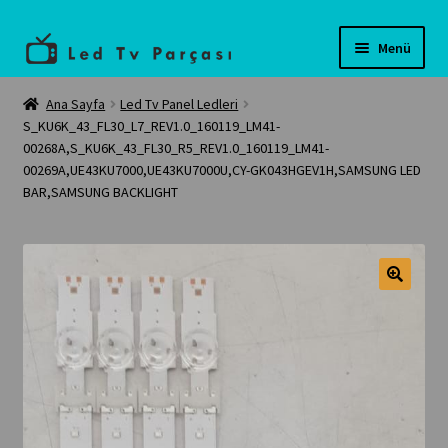
Dolaşıma
İçeriğe
Menü
geç
geç
Anasayfa
Ana Sayfa
Led Tv Panel Ledleri
S_KU6K_43_FL30_L7_REV1.0_160119_LM41-
00268A,S_KU6K_43_FL30_R5_REV1.0_160119_LM41-
Teknik servis
00269A,UE43KU7000,UE43KU7000U,CY-GK043HGEV1H,SAMSUNG LED
BAR,SAMSUNG BACKLIGHT
Tüm Ürünler
İletişim
🔍
Banka Bilgilerimiz