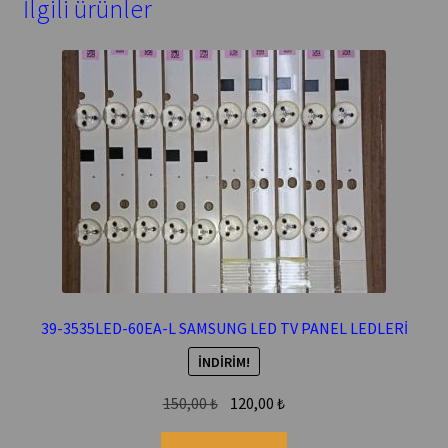
İlgili ürünler
39-3535LED-60EA-L SAMSUNG LED TV PANEL LEDLERİ
İNDIRIM!
Orijinal
Şu
150,00
₺
120,00
₺
fiyat:
andaki