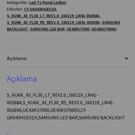
Kategoriler:
Led Tv Panel Ledleri
BAR,SAMSUNG
Etiketler:
CY-GK043HGEV1H
,
BACKLIGHT
S_KU6K_43_FL30_L7_REV1.0_160119_LM41-00268A
,
adet
S_KU6K_43_FL30_R5_REV1.0_160119_LM41-00269A
,
SAMSUNG
BACKLIGHT
,
SAMSUNG LED BAR
,
UE43KU7000
,
UE43KU7000U
Açıklama
Açıklama
S_KU6K_43_FL30_L7_REV1.0_160119_LM41-
00268A,S_KU6K_43_FL30_R5_REV1.0_160119_LM41-
00269A,UE43KU7000,UE43KU7000U,CY-
GK043HGEV1H,SAMSUNG LED BAR,SAMSUNG BACKLIGHT