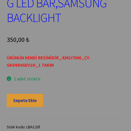
G LED BAR,SAMSUNG
BACKLIGHT
350,00
₺
ÜRÜNÜN KENDİ RESİMİDİR_43KU7000_CY-
GK043HGEV1H_1 TAKIM
1 adet stokta
S_KU6K_43_FL30_L7_REV1.0_160119_LM41-
Sepete Ekle
00268A,S_KU6K_43_FL30_R5_REV1.0_160119_LM41-
00269A,UE43KU7000,UE43KU7000U,CY-
GK043HGEV1H,SAMSUNG
LED
Stok kodu:
LBA120İ